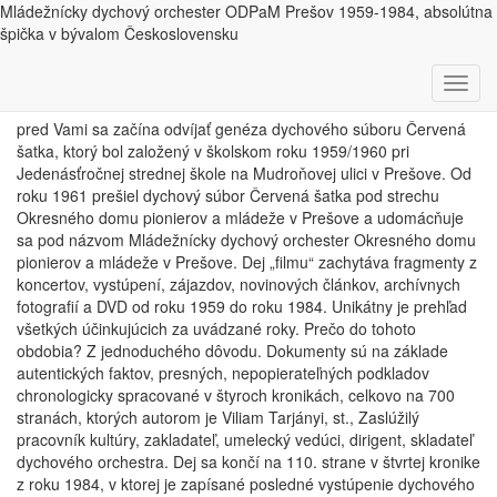
Mládežnícky dychový orchester ODPaM Prešov 1959-1984, absolútna
špička v bývalom Československu
Vážení kolegovia, kolegyne,
milí priatelia dychovej hudby,
Toggl
navig
pred Vami sa začína odvíjať genéza dychového súboru Červená
šatka, ktorý bol založený v školskom roku 1959/1960 pri
Jedenásťročnej strednej škole na Mudroňovej ulici v Prešove. Od
roku 1961 prešiel dychový súbor Červená šatka pod strechu
Okresného domu pionierov a mládeže v Prešove a udomácňuje
sa pod názvom Mládežnícky dychový orchester Okresného domu
pionierov a mládeže v Prešove. Dej „filmu“ zachytáva fragmenty z
koncertov, vystúpení, zájazdov, novinových článkov, archívnych
fotografií a DVD od roku 1959 do roku 1984. Unikátny je prehľad
všetkých účinkujúcich za uvádzané roky. Prečo do tohoto
obdobia? Z jednoduchého dôvodu. Dokumenty sú na základe
autentických faktov, presných, nepopierateľných podkladov
chronologicky spracované v štyroch kronikách, celkovo na 700
stranách, ktorých autorom je Viliam Tarjányi, st., Zaslúžilý
pracovník kultúry, zakladateľ, umelecký vedúci, dirigent, skladateľ
dychového orchestra. Dej sa končí na 110. strane v štvrtej kronike
z roku 1984, v ktorej je zapísané posledné vystúpenie dychového