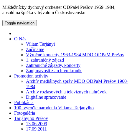
Mládežnícky dychový orchester ODPaM Prešov 1959-1984,
absolútna špička v bývalom Československu
Toggle navigation
O Nás
Viliam Tarjányi
Začíname
Výročné koncerty 1963-1984 MDO ODPaM Prešov
1. zahraničný zájazd
Zahraničné zájazdy, koncerty
Zaujímavosti z archívu kroník
Promotion activity
Archív mediálnych správ MDO ODPaM Prešov 1960-
1984
Archív rozlasových a televíznych nahrávok
Digitálne spracovanie
Publikácia
100. výročie narodenia Viliama Tarjányiho
Fotogaléria
Tarjányiho Prešov
13.06.2009
17.09.2011