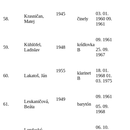
03. 01.
1945
Krasničan,
58.
činely
1960 09.
Matej
1961
09. 1961
Kühlöfel,
krídlovka
59.
1948
25. 09.
Ladislav
B
1967
18. 01.
1955
klarinet
60.
Lakatoš, Ján
1968 01.
B
03. 1975
09. 1961
1949
Leukaničová,
61.
barytón
05. 09.
Beáta
1968
06. 10.
Lendacký,