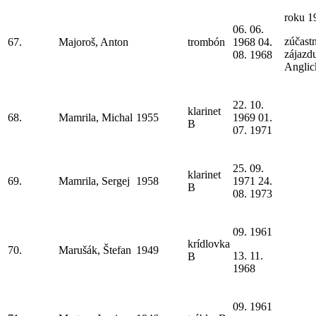
roku 1
06. 06.
zúčastn
67.
Majoroš, Anton
trombón
1968 04.
zájazd
08. 1968
Anglic
22. 10.
klarinet
68.
Mamrila, Michal
1955
1969 01.
B
07. 1971
25. 09.
klarinet
69.
Mamrila, Sergej
1958
1971 24.
B
08. 1973
09. 1961
krídlovka
70.
Marušák, Štefan
1949
13. 11.
B
1968
09. 1961