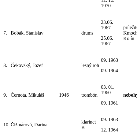
12. 12.
1970
23.06.
príleži
1967
7.
Bobák, Stanislav
drums
Kmoch
25.06.
Kolín
1967
09. 1963
8.
Čekovský, Jozef
lesný roh
09. 1964
03. 01.
1960
9.
Černota, Mikuláš
1946
trombón
neboh
09. 1961
09. 1963
klarinet
10.
Čižmárová, Darina
B
12. 1964