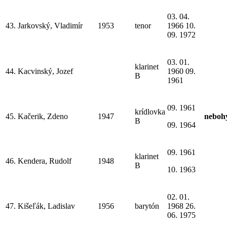
03. 04.
43.
Jarkovský, Vladimír
1953
tenor
1966 10.
09. 1972
03. 01.
klarinet
44.
Kacvinský, Jozef
1960 09.
B
1961
09. 1961
krídlovka
45.
Kačerik, Zdeno
1947
neboh
B
09. 1964
09. 1961
klarinet
46.
Kendera, Rudolf
1948
B
10. 1963
02. 01.
47.
Kišeľák, Ladislav
1956
barytón
1968 26.
06. 1975